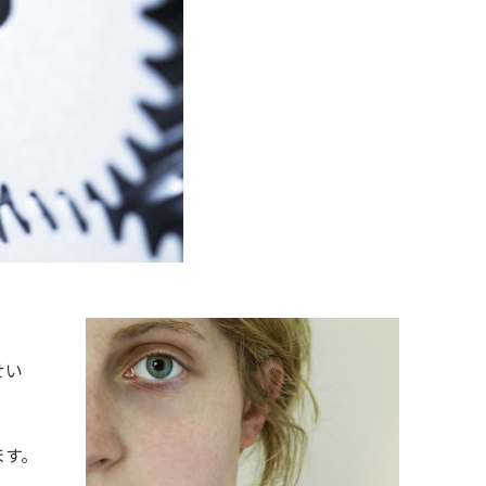
せい
ます。