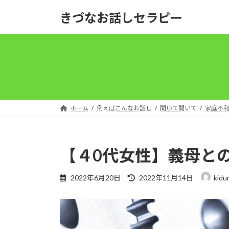
コ
ナ
きづなお話しセラピー
ン
ビ
テ
ゲ
ン
ー
ツ
シ
へ
ョ
ス
ン
キ
に
ッ
移
ホーム
例えばこんなお話し
聞いて聞いて
家庭不
プ
動
【４0代女性】義母と
最
2022年6月20日
2022年11月14日
kidu
終
更
新
日
時