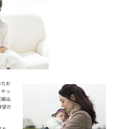
いたお
。やっ
妊娠出
待望の