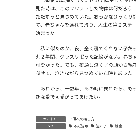
12時間の難産だった。初めて誕生した我が
見た時は、このフワフワした物体は何だろう…
ただずっと見つめていた。おっかなびっくり
て、赤ちゃんを連れて帰り、人生の第２ステ
始まった。
私に似たのか、夜、全く寝てくれない子だ
丸２年間、グッスリ眠った記憶がない。赤ち
可愛かった。でも、夜通し泣く子の頭から毛
ぶせて、泣きながら見つめていた時もあった
あれから、十数年、あの時に戻れたら、も
きな愛で可愛がってあげたい。
子供への接し方
カテゴリー
不妊治療
泣く子
難産
タグ