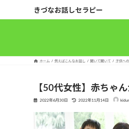
コ
ナ
きづなお話しセラピー
ン
ビ
テ
ゲ
ン
ー
ツ
シ
へ
ョ
ス
ン
キ
に
ッ
移
ホーム
例えばこんなお話し
聞いて聞いて
子供へ
プ
動
【50代女性】赤ちゃ
最
2022年6月30日
2022年11月14日
kidu
終
更
新
日
時