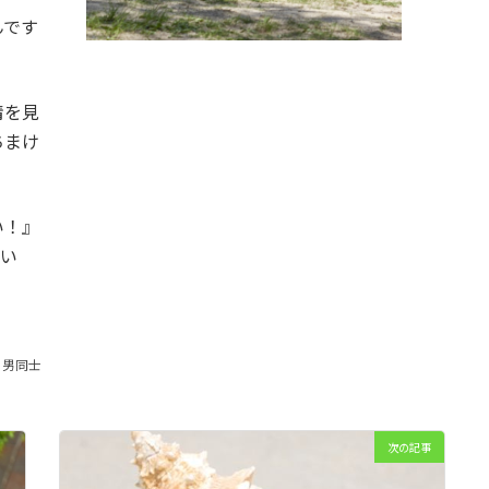
んです
情を見
ちまけ
い！』
てい
男同士
次の記事