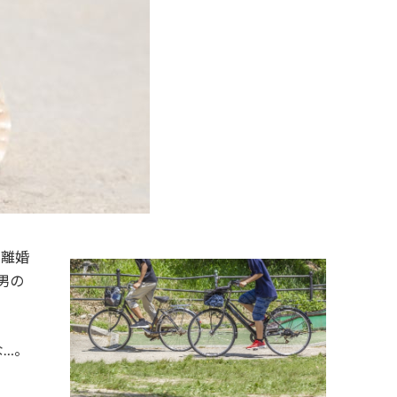
、離婚
男の
な…。