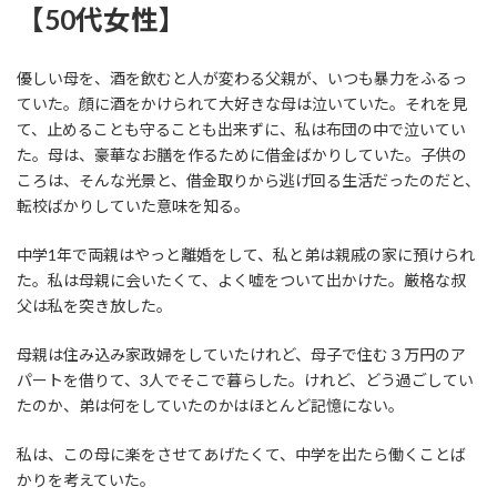
【50代女性】
優しい母を、酒を飲むと人が変わる父親が、いつも暴力をふるっ
ていた。顔に酒をかけられて大好きな母は泣いていた。それを見
て、止めることも守ることも出来ずに、私は布団の中で泣いてい
た。母は、豪華なお膳を作るために借金ばかりしていた。子供の
ころは、そんな光景と、借金取りから逃げ回る生活だったのだと、
転校ばかりしていた意味を知る。
中学1年で両親はやっと離婚をして、私と弟は親戚の家に預けられ
た。私は母親に会いたくて、よく嘘をついて出かけた。厳格な叔
父は私を突き放した。
母親は住み込み家政婦をしていたけれど、母子で住む３万円のア
パートを借りて、3人でそこで暮らした。けれど、どう過ごしてい
たのか、弟は何をしていたのかはほとんど記憶にない。
私は、この母に楽をさせてあげたくて、中学を出たら働くことば
かりを考えていた。