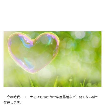
コ
ナ
ン
ビ
孤独の原因を克服し、明るい未
テ
ゲ
ン
ー
来を勝ち取る3つのポイント
ツ
シ
へ
ョ
ス
ン
キ
に
ッ
移
プ
動
今の時代、コロナをはじめ所得や学歴格差など、見えない壁が
存在します。