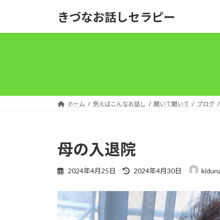
コ
ナ
きづなお話しセラピー
ン
ビ
テ
ゲ
ン
ー
ツ
シ
へ
ョ
ス
ン
キ
に
ッ
移
ホーム
例えばこんなお話し
聞いて聞いて
ブログ
プ
動
母の入退院
最
2024年4月25日
2024年4月30日
kidun
終
更
新
日
時