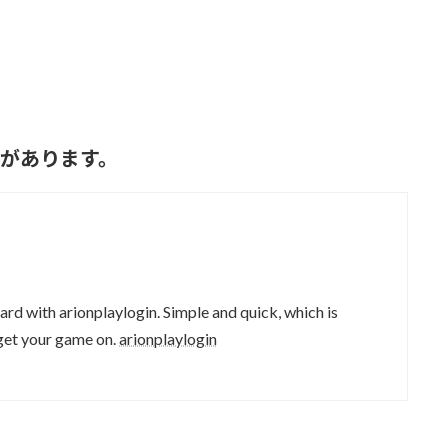
トがあります。
ard with arionplaylogin. Simple and quick, which is
 get your game on.
arionplaylogin