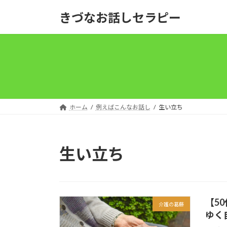
コ
ナ
きづなお話しセラピー
ン
ビ
テ
ゲ
ン
ー
ツ
シ
へ
ョ
ス
ン
キ
に
ッ
移
ホーム
例えばこんなお話し
生い立ち
プ
動
生い立ち
【5
介護の葛藤
ゆく